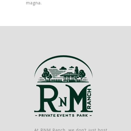
magna.
At RNM Ranch, we don’t just host