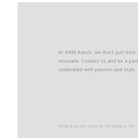
At RNM Ranch, we don’t just host 
resonate. Contact us and be a part
celebrated with passion and style.
Embrace the Charm of Nature for 