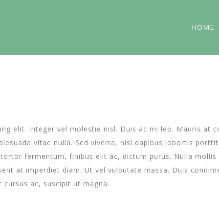
HOME
g elit. Integer vel molestie nisl. Duis ac mi leo. Mauris at 
esuada vitae nulla. Sed viverra, nisl dapibus lobortis porttit
a tortor fermentum, finibus elit ac, dictum purus. Nulla moll
ent at imperdiet diam. Ut vel vulputate massa. Duis condimen
ec cursus ac, suscipit ut magna.